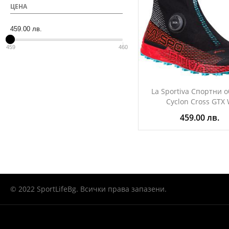
ЦЕНА
459.00 лв.
459.00 лв.
459
460
La Sportiva Спортни 
Cyclon Cross GTX
459.00 лв.
© 2022 SportLifeBg. Всички права запазени.